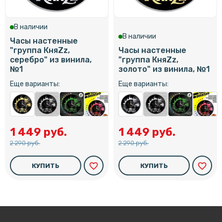
В наличии
В наличии
Часы настенные
"группа КняZz,
Часы настенные
серебро" из винила,
"группа КняZz,
№1
золото" из винила, №1
Еще варианты:
Еще варианты:
1 449 руб.
1 449 руб.
2 290 руб.
2 290 руб.
favorite_border
favorite_border
КУПИТЬ
КУПИТЬ