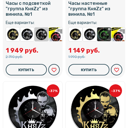
Часы с подсветкой
Часы настенные
"группа КняZz" из
"группа КняZz" из
винила, №1
винила, №1
Еще варианты:
Еще варианты:
1 949 руб.
1 149 руб.
2 790 руб.
1 990 руб.
favorite_border
favorite_border
КУПИТЬ
КУПИТЬ
-37%
-37%