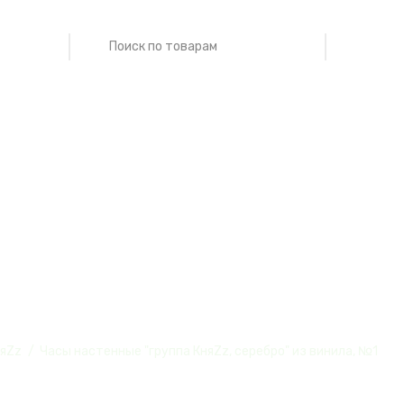
ые "группа КняZ
1
яZz
Часы настенные "группа КняZz, серебро" из винила, №1