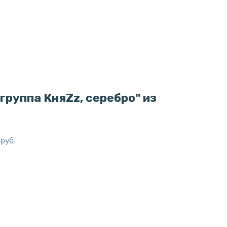
группа КняZz, серебро" из
руб.