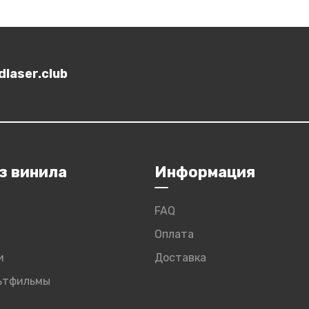
laser.club
з винила
Информация
FAQ
Оплата
и
Доставка
льтфильмы