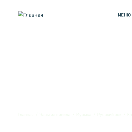
МЕНЮ
Часы настенн
из винила, №
Главная
Часы из винила
Музыка
Русский рок
Кн