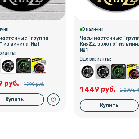
ичии
В наличии
настенные "группа
Часы настенные "груп
" из винила, №1
КняZz, золото" из вини
№1
рианты:
Еще варианты:
9 руб.
1 990 руб.
1 449 руб.
2 290 руб
Купить
favorite_border
Купить