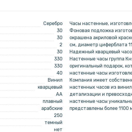
Серебро
Часы настенные, изготовл
30
Фоновая подложка изготов
30
окрашена акриловой краск
2
см, диаметр циферблата 1
30
Надежный кварцевый часов
330
Настенные часы группа Кн
330
оригинальный подарок, ко
40
настенные часы изготовл
Винил
Компания имеет собствен
кварцевый
настенных часов из винил
AA
детализации и превосходн
плавный
настенные часы уникальн
арабские
представлены более 1100 
250
темный
нет