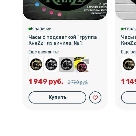
В наличии
В нал
Часы с подсветкой "группа
Часы 
КняZz" из винила, №1
КняZz
Еще варианты:
Еще ва
1 949 руб.
1 14
2 790 руб.
Купить
favorite_border