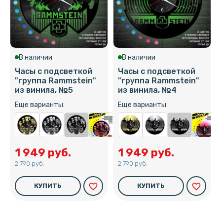
В наличии
В наличии
Часы с подсветкой
Часы с подсветкой
"группа Rammstein"
"группа Rammstein"
из винила, №5
из винила, №4
Еще варианты:
Еще варианты:
1 949 руб.
1 949 руб.
2 790 руб.
2 790 руб.
favorite_border
favorite_border
КУПИТЬ
КУПИТЬ