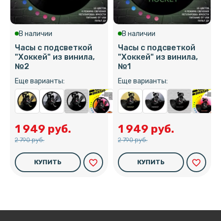
В наличии
В наличии
Часы с подсветкой
Часы с подсветкой
"Хоккей" из винила,
"Хоккей" из винила,
№2
№1
Еще варианты:
Еще варианты:
1 949 руб.
1 949 руб.
2 790 руб.
2 790 руб.
favorite_border
favorite_border
КУПИТЬ
КУПИТЬ