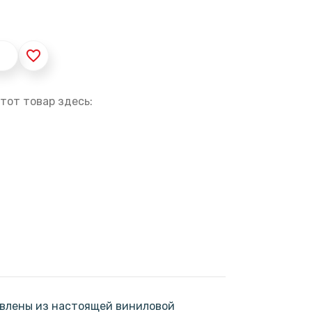
favorite_border
тот товар здесь:
овлены из настоящей виниловой