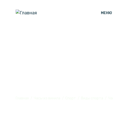
МЕНЮ
Часы с подсв
№R1
Главная
Часы из винила
Спорт
Виды спорта
Ча