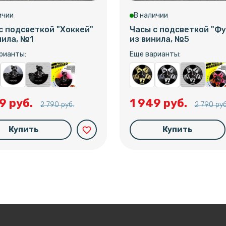
ичии
В наличии
с подсветкой "Хоккей"
Часы с подсветкой "Фу
нила, №1
из винила, №5
рианты:
Еще варианты:
9 руб.
1 949 руб.
2 790 руб.
2 790 руб
Купить
Купить
favorite_border