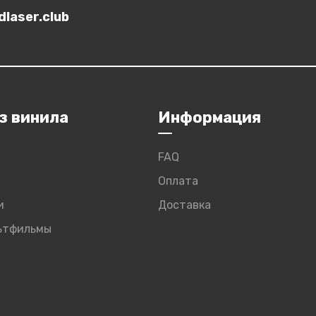
laser.club
з винила
Информация
FAQ
Оплата
и
Доставка
льтфильмы