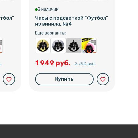
В наличии
В 
тбол"
Часы с подсветкой "Футбол"
Час
из винила, №4
из 
Еще варианты:
Еще
1 949 руб.
1 
.
2 790 руб.
Купить
favorite_border
favorite_border