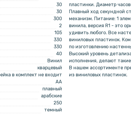
30
пластинки. Диаметр часов 
30
Плавный ход секундной с
300
механизм. Питание: 1 эле
2
винила, версия R1 - это о
105
удивить любого. Все наст
330
виниловых пластинок. Ко
330
по изготовлению настенны
40
Высокий уровень детализа
Винил
исполнения, делают такие
кварцевый
В нашем ассортименте пр
ейка в комплект не входит
из виниловых пластинок.
AA
плавный
арабские
250
темный