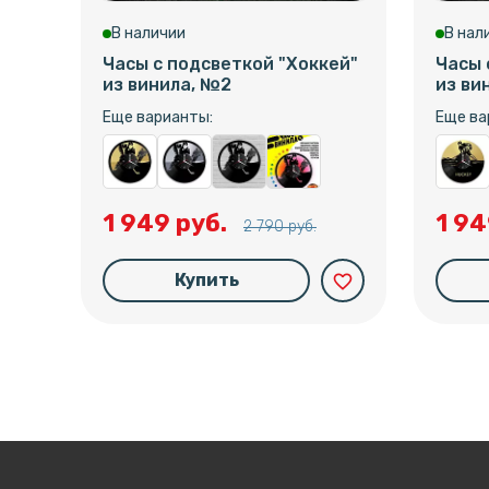
В наличии
В нал
Часы с подсветкой "Хоккей"
Часы 
из винила, №2
из ви
Еще варианты:
Еще ва
1 949 руб.
1 94
2 790 руб.
Купить
favorite_border