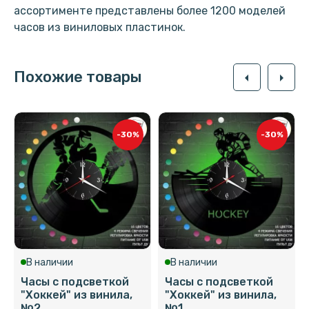
ассортименте представлены более 1200 моделей
часов из виниловых пластинок.
Похожие товары
arrow_left
arrow_right
-30%
-30%
В наличии
В наличии
Часы с подсветкой
Часы с подсветкой
"Хоккей" из винила,
"Хоккей" из винила,
№2
№1