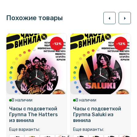
Похожие товары
arrow_left
arrow_right
-12%
-12%
В наличии
В наличии
Часы с подсветкой
Часы с подсветкой
Группа The Hatters
Группа Saluki из
из винила
винила
Еще варианты:
Еще варианты: