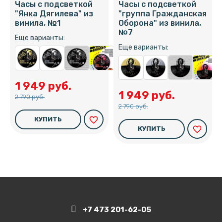
Часы с подсветкой
Часы с подсветкой
"Янка Дягилева" из
"группа Гражданская
винила, №1
Оборона" из винила,
№7
Еще варианты:
Еще варианты:
1 949 руб.
1 949 руб.
2 790 руб.
2 790 руб.
favorite_border
КУПИТЬ
favorite_border
КУПИТЬ
+7 473 201-62-05