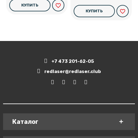
favorite_border
КУПИТЬ
favorite_border
КУПИТЬ
+7 473 201-62-05
redlaser@redlaser.club
Каталог