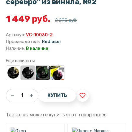
серебро" из винила, №2
1 449 руб.
2 290 руб.
Артикул:
VC-10030-2
Производитель:
Redlaser
Наличие:
В наличии
Еще варианты:
favorite_border
КУПИТЬ
Так же вы можете купить этот товар здесь: