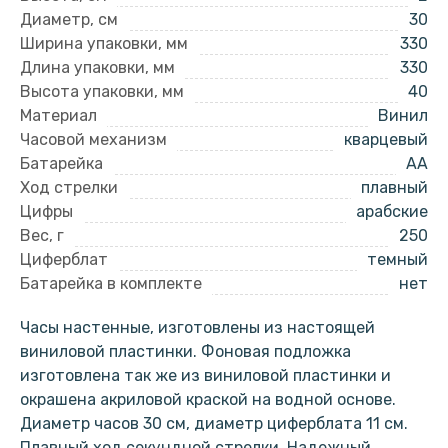
Диаметр, см
30
Ширина упаковки, мм
330
Длина упаковки, мм
330
Высота упаковки, мм
40
Материал
Винил
Часовой механизм
кварцевый
Батарейка
AA
Ход стрелки
плавный
Цифры
арабские
Вес, г
250
Циферблат
темный
Батарейка в комплекте
нет
Часы настенные, изготовлены из настоящей
виниловой пластинки. Фоновая подложка
изготовлена так же из виниловой пластинки и
окрашена акриловой краской на водной основе.
Диаметр часов 30 см, диаметр циферблата 11 см.
Плавный ход секундной стрелки. Надежный