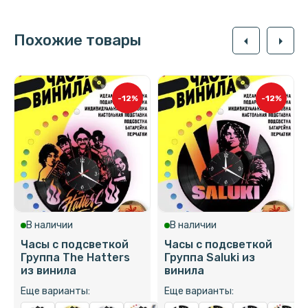
Похожие товары
arrow_left
arrow_right
-12%
-12%
В наличии
В наличии
Часы с подсветкой
Часы с подсветкой
Группа The Hatters
Группа Saluki из
из винила
винила
Еще варианты:
Еще варианты: