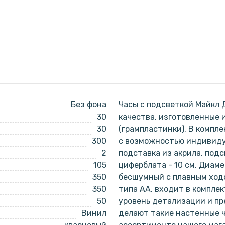
Без фона
Часы с подсветкой Майкл 
30
качества, изготовленные 
30
(грампластинки). В компле
300
с возможностью индивиду
2
подставка из акрила, подс
105
циферблата - 10 см. Диаме
350
бесшумный с плавным ходо
350
типа АА, входит в компле
50
уровень детализации и пр
Винил
делают такие настенные ч