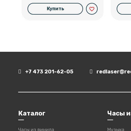
Купить
favorite_border
+7 473 201-62-05
redlaser@red
Каталог
Часы и
Часы из винила
Музыка