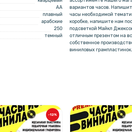
кварцевый
ассортименте нашего мага
AA
вариантов часов. Напишит
плавный
часы необходимой тематик
арабские
коробке, напишите нам по
250
подсветкой Майкл Джексо
темный
отличным презентом на вс
собственное производство
виниловых грампластинок
-12%