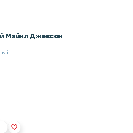
ой Майкл Джексон
руб.
favorite_border