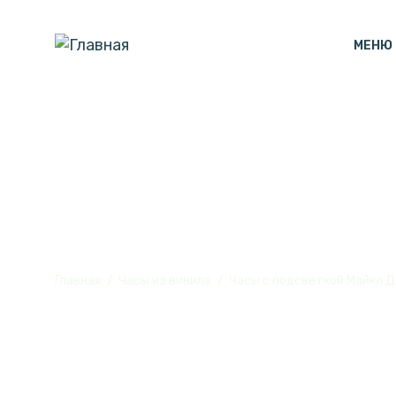
МЕНЮ
Часы с подсв
Главная
Часы из винила
Часы с подсветкой Майкл 