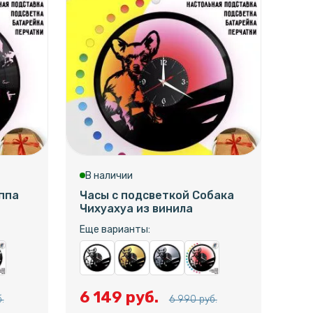
В наличии
В 
ппа
Часы с подсветкой Собака
Час
Чихуахуа из винила
Пр
защ
Еще варианты:
Еще
6 149 руб.
.
6 990 руб.
6 