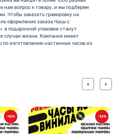
зина вы найдете более 1000 разных
е нам вопрос к товару, и мы подберем
и. Чтобы заказать гравировку на
сле оформления заказа.Часы с
н в подарочной упаковке станут
е случаи жизни. Компания имеет
 по изготовлению настенных часов из
.
arrow_left
arrow_right
-12%
-12%