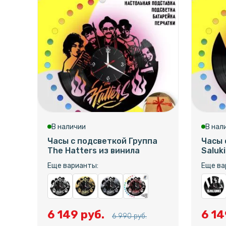
В наличии
В нал
Часы с подсветкой Группа
Часы 
The Hatters из винила
Saluk
Еще варианты:
Еще ва
6 149 руб.
6 14
6 990 руб.