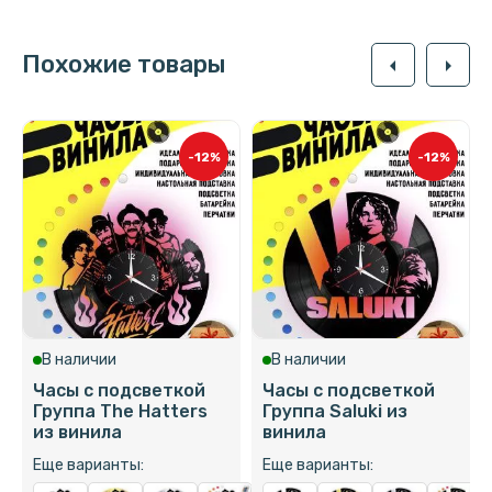
Похожие товары
arrow_left
arrow_right
-12%
-12%
В наличии
В наличии
Часы с подсветкой
Часы с подсветкой
Группа The Hatters
Группа Saluki из
из винила
винила
Еще варианты:
Еще варианты: