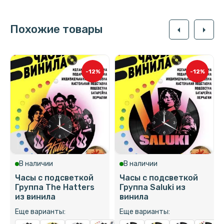
Похожие товары
arrow_left
arrow_right
-12%
-12%
В наличии
В наличии
Часы с подсветкой
Часы с подсветкой
Группа The Hatters
Группа Saluki из
из винила
винила
Еще варианты:
Еще варианты: