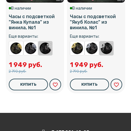
В наличии
В наличии
Часы с подсветкой
Часы с подсветкой
"Янка Купала" из
"Якуб Колас" из
винила, №1
винила, №1
Еще варианты:
Еще варианты:
1 949 руб.
1 949 руб.
2 790 руб.
2 790 руб.
favorite_border
favorite_border
КУПИТЬ
КУПИТЬ