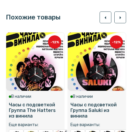
Похожие товары
arrow_left
arrow_right
-12%
-12%
В наличии
В наличии
Часы с подсветкой
Часы с подсветкой
Группа The Hatters
Группа Saluki из
из винила
винила
Еще варианты:
Еще варианты: