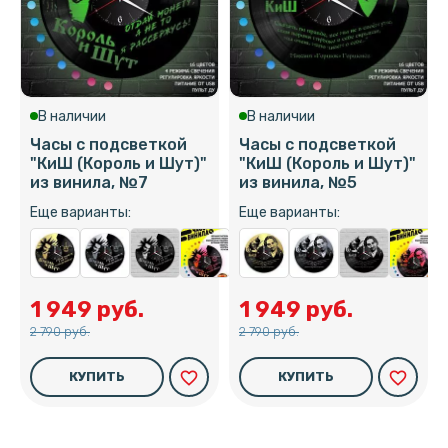
В наличии
В наличии
Часы с подсветкой
Часы с подсветкой
"КиШ (Король и Шут)"
"КиШ (Король и Шут)"
из винила, №7
из винила, №5
Еще варианты:
Еще варианты:
1 949 руб.
1 949 руб.
2 790 руб.
2 790 руб.
favorite_border
favorite_border
КУПИТЬ
КУПИТЬ