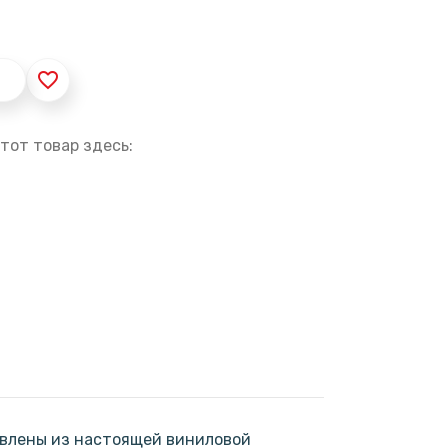
favorite_border
тот товар здесь:
овлены из настоящей виниловой