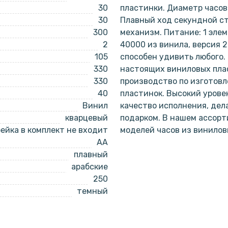
30
пластинки. Диаметр часов 
30
Плавный ход секундной с
300
механизм. Питание: 1 эле
2
40000 из винила, версия 2
105
способен удивить любого.
330
настоящих виниловых пла
330
производство по изготов
40
пластинок. Высокий урове
Винил
качество исполнения, дел
кварцевый
подарком. В нашем ассорт
ейка в комплект не входит
моделей часов из винилов
AA
плавный
арабские
250
темный