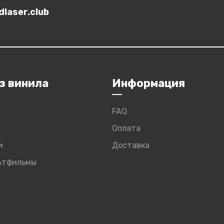
laser.club
з винила
Информация
FAQ
Оплата
и
Доставка
льтфильмы