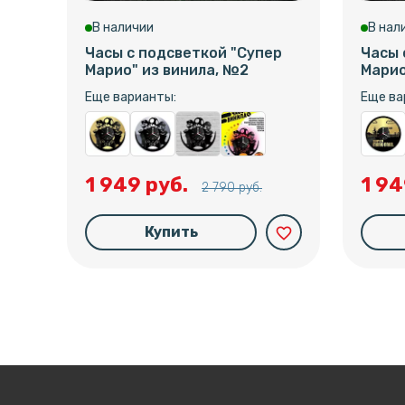
В наличии
В нал
Часы с подсветкой "Супер
Часы 
Марио" из винила, №2
Марио
Еще варианты:
Еще ва
1 949 руб.
1 94
2 790 руб.
Купить
favorite_border