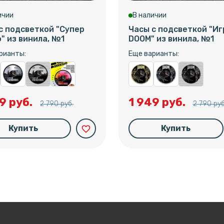
ичии
В наличии
с подсветкой "Супер
Часы с подсветкой "Иг
" из винила, №1
DOOM" из винила, №1
рианты:
Еще варианты:
9 руб.
1 949 руб.
2 790 руб.
2 790 руб
Купить
Купить
favorite_border