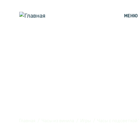
МЕНЮ
Часы с подсв
винила, №2
Главная
Часы из винила
Игры
Часы с подсветкой