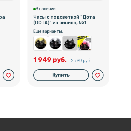
В наличии
В 
ра
Часы с подсветкой "Дота
Час
(DOTA)" из винила, №1
вин
Еще варианты:
Еще
1 949 руб.
1 
.
2 790 руб.
Купить
favorite_border
favorite_border