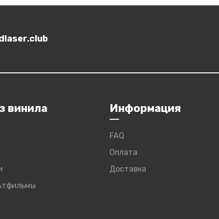
laser.club
з винила
Информация
FAQ
Оплата
и
Доставка
льтфильмы