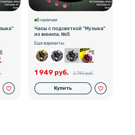
В наличии
В 
зыка"
Часы с подсветкой "Музыка"
Час
из винила, №5
из 
Еще варианты:
Еще
1 949 руб.
1 
.
2 790 руб.
Купить
favorite_border
favorite_border