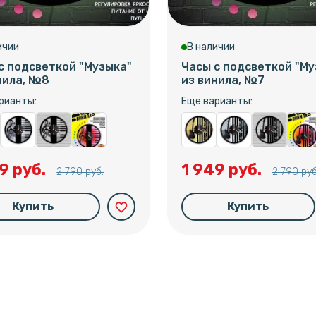
ичии
В наличии
с подсветкой "Музыка"
Часы с подсветкой "Му
нила, №8
из винила, №7
рианты:
Еще варианты:
9 руб.
1 949 руб.
2 790 руб.
2 790 руб
Купить
Купить
favorite_border