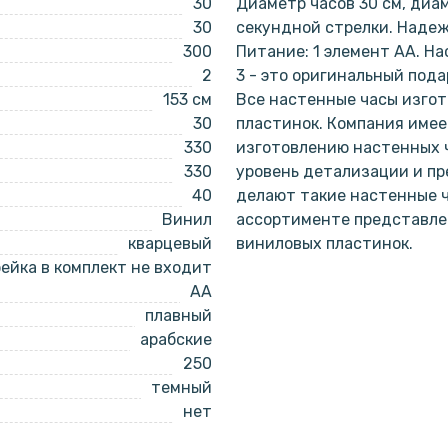
30
Диаметр часов 30 см, диа
30
секундной стрелки. Наде
300
Питание: 1 элемент АА. Н
2
3 - это оригинальный пода
153 см
Все настенные часы изго
30
пластинок. Компания имее
330
изготовлению настенных ч
330
уровень детализации и пр
40
делают такие настенные 
Винил
ассортименте представлен
кварцевый
виниловых пластинок.
ейка в комплект не входит
AA
плавный
арабские
250
темный
нет