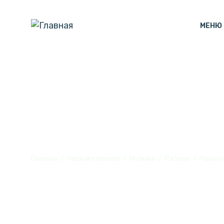
МЕНЮ
Часы настенн
Главная
Часы из винила
Музыка
Разное
Часы н