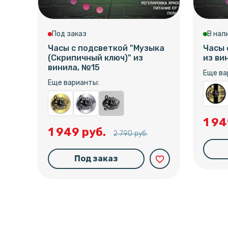
Под заказ
В нал
Часы с подсветкой "Музыка
Часы 
(Скрипичный ключ)" из
из ви
винила, №15
Еще ва
Еще варианты:
1 94
1 949 руб.
2 790 руб.
Под заказ
favorite_border