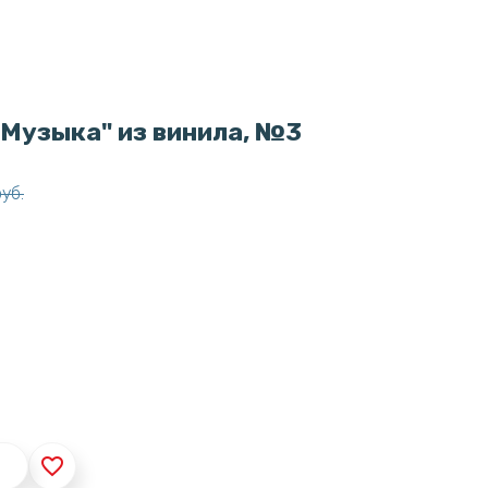
Музыка" из винила, №3
руб.
favorite_border