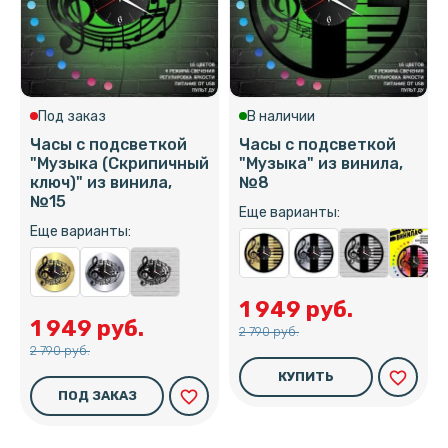
Под заказ
В наличии
Часы с подсветкой
Часы с подсветкой
"Музыка (Скрипичный
"Музыка" из винила,
ключ)" из винила,
№8
№15
Еще варианты:
Еще варианты:
1 949 руб.
1 949 руб.
2 790 руб.
2 790 руб.
favorite_border
КУПИТЬ
favorite_border
ПОД ЗАКАЗ