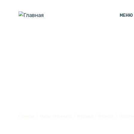
МЕНЮ
Часы настенн
винила, №9
Главная
Часы из винила
Музыка
Разное
Часы н