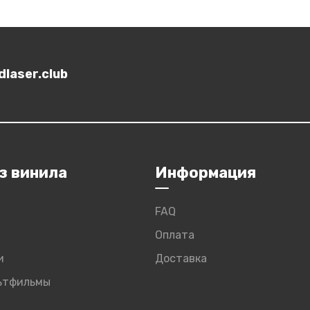
laser.club
з винила
Информация
FAQ
Оплата
и
Доставка
льтфильмы