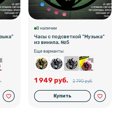
В наличии
В 
зыка"
Часы с подсветкой "Музыка"
Час
из винила, №5
из 
Еще варианты:
Еще
1 949 руб.
1 
.
2 790 руб.
Купить
favorite_border
favorite_border