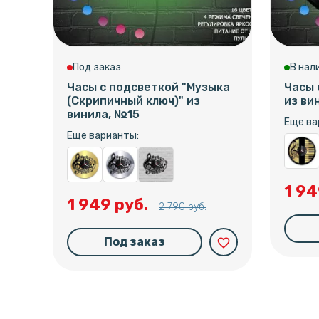
Под заказ
В нал
Часы с подсветкой "Музыка
Часы 
(Скрипичный ключ)" из
из ви
винила, №15
Еще ва
Еще варианты:
1 94
1 949 руб.
2 790 руб.
Под заказ
favorite_border