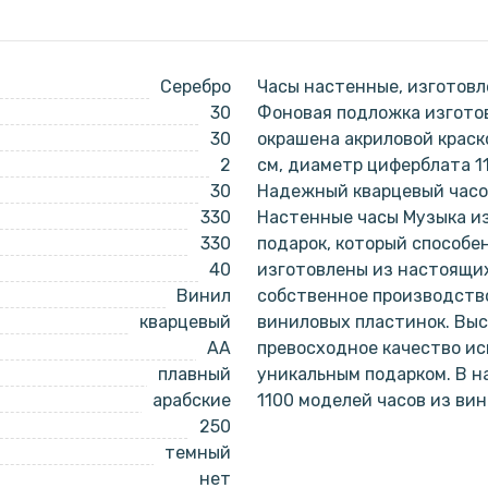
Серебро
Часы настенные, изготовл
30
Фоновая подложка изготов
30
окрашена акриловой краск
2
см, диаметр циферблата 1
30
Надежный кварцевый часов
330
Настенные часы Музыка из
330
подарок, который способе
40
изготовлены из настоящи
Винил
собственное производство
кварцевый
виниловых пластинок. Выс
AA
превосходное качество ис
плавный
уникальным подарком. В 
арабские
1100 моделей часов из ви
250
темный
нет