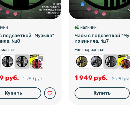
ичии
В наличии
с подсветкой "Музыка"
Часы с подсветкой "Му
нила, №8
из винила, №7
рианты:
Еще варианты:
9 руб.
1 949 руб.
2 790 руб.
2 790 руб
Купить
Купить
favorite_border