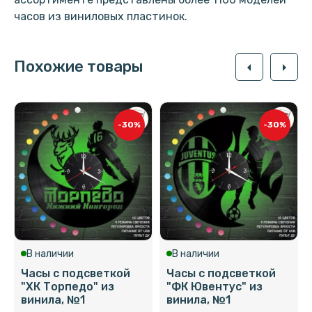
часов из виниловых пластинок.
Похожие товары
arrow_left
arrow_right
-30%
-30%
В наличии
В наличии
Часы с подсветкой
Часы с подсветкой
"ХК Торпедо" из
"ФК Ювентус" из
винила, №1
винила, №1