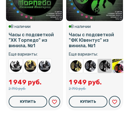
В наличии
В наличии
Часы с подсветкой
Часы с подсветкой
"ХК Торпедо" из
"ФК Ювентус" из
винила, №1
винила, №1
Еще варианты:
Еще варианты:
1 949 руб.
1 949 руб.
2 790 руб.
2 790 руб.
favorite_border
favorite_border
КУПИТЬ
КУПИТЬ