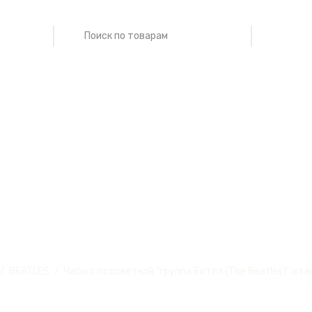
еткой "группа Б
винила, №4
BEATLES
Часы с подсветкой "группа Битлз (The Beatles)" из 