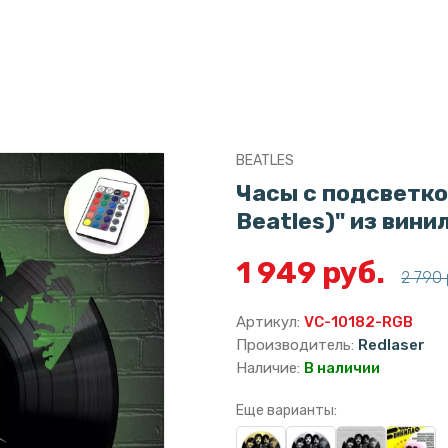
BEATLES
Часы с подсветко
Beatles)" из вини
1 949 руб.
2 790 
Артикул:
VC-10182-RGB
Производитель:
Redlaser
Наличие:
В наличии
Еще варианты: