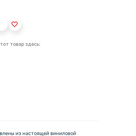
favorite_border
тот товар здесь:
овлены из настоящей виниловой