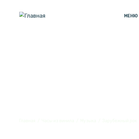
МЕНЮ
Часы с подсв
Beatles)" из 
Главная
Часы из винила
Музыка
Зарубежный рок