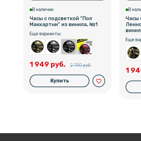
В наличии
В нал
Часы с подсветкой "Пол
Часы 
Маккартни" из винила, №1
Ленно
винил
Еще варианты:
Еще ва
1 949 руб.
2 790 руб.
1 94
Купить
favorite_border