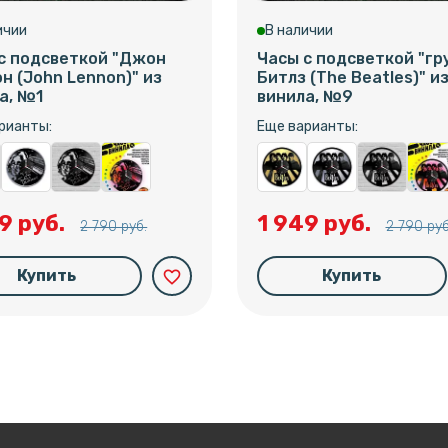
ичии
В наличии
с подсветкой "Джон
Часы с подсветкой "гр
н (John Lennon)" из
Битлз (The Beatles)" и
а, №1
винила, №9
рианты:
Еще варианты:
9 руб.
1 949 руб.
2 790 руб.
2 790 руб
Купить
Купить
favorite_border