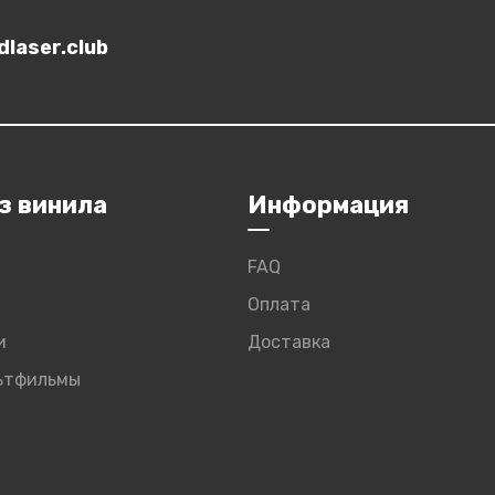
laser.club
з винила
Информация
FAQ
Оплата
и
Доставка
льтфильмы