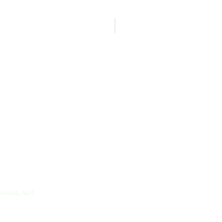
Нет товаров
итлз (The
винила, №4