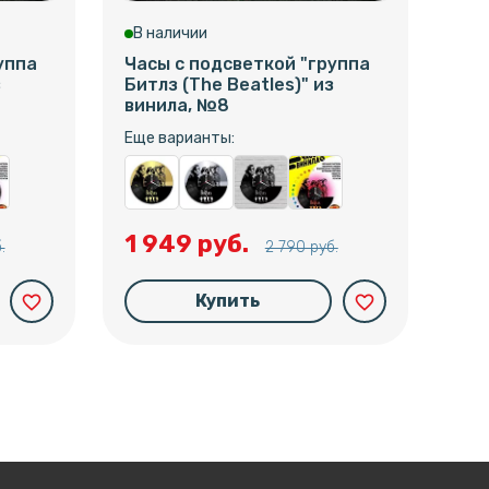
В наличии
В 
уппа
Часы с подсветкой "группа
Час
з
Битлз (The Beatles)" из
Бит
винила, №8
вин
Еще варианты:
Еще
1 949 руб.
1 
.
2 790 руб.
Купить
favorite_border
favorite_border