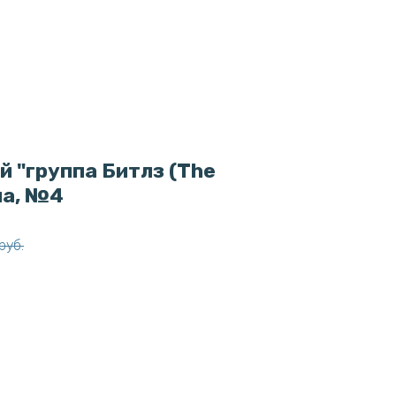
й "группа Битлз (The
ла, №4
руб.