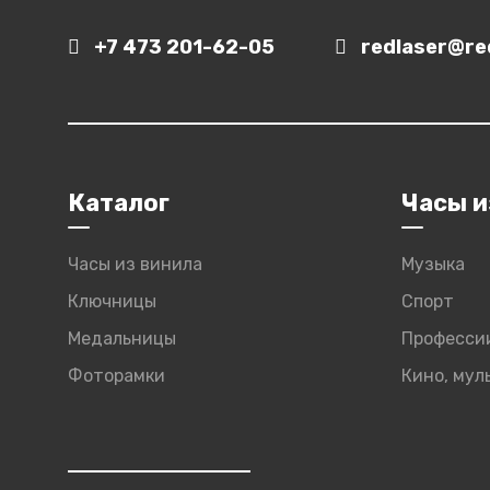
+7 473 201-62-05
redlaser@red
Каталог
Часы и
Часы из винила
Музыка
Ключницы
Спорт
Медальницы
Професси
Фоторамки
Кино, му