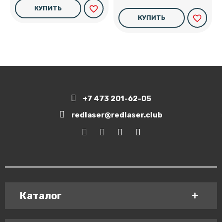
favorite_border
КУПИТЬ
favorite_border
КУПИТЬ
+7 473 201-62-05
redlaser@redlaser.club
Каталог