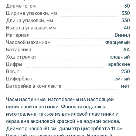
Диаметр, см
30
Ширина упаковки, мм
330
Длина упаковки, мм
330
Высота упаковки, мм
40
Материал
Винил
Часовой механизм
кварцевый
Батарейка
AA
Ход стрелки
плавный
Цифры
арабские
Вес, г
250
Циферблат
темный
Батарейка в комплекте
нет
Часы настенные, изготовлены из настоящей
виниловой пластинки. Фоновая подложка
изготовлена так же из виниловой пластинки и
окрашена акриловой краской на водной основе.
Диаметр часов 30 см, диаметр циферблата 11 см.
Плавный ход секундной стрелки. Надежный