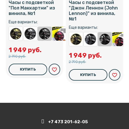
Часы с подсветкой
Часы с подсветкой
"Пол Маккартни" из
"Джон Леннон (John
винила, №1
Lennon)" из винила,
№1
Еще варианты:
Еще варианты:
1 949 руб.
1 949 руб.
2 790 руб.
2 790 руб.
favorite_border
КУПИТЬ
favorite_border
КУПИТЬ
+7 473 201-62-05