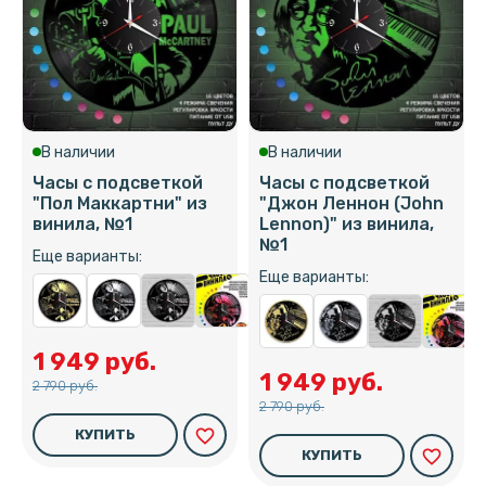
В наличии
В наличии
Часы с подсветкой
Часы с подсветкой
"Пол Маккартни" из
"Джон Леннон (John
винила, №1
Lennon)" из винила,
№1
Еще варианты:
Еще варианты:
1 949 руб.
1 949 руб.
2 790 руб.
2 790 руб.
favorite_border
КУПИТЬ
favorite_border
КУПИТЬ