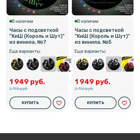
В наличии
В наличии
Часы с подсветкой
Часы с подсветкой
"КиШ (Король и Шут)"
"КиШ (Король и Шут)"
из винила, №7
из винила, №5
Еще варианты:
Еще варианты:
1 949 руб.
1 949 руб.
2 790 руб.
2 790 руб.
favorite_border
favorite_border
КУПИТЬ
КУПИТЬ