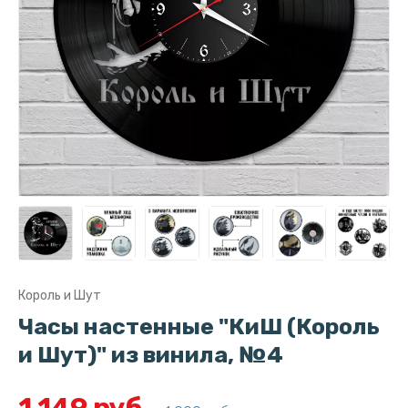
Король и Шут
Часы настенные "КиШ (Король
и Шут)" из винила, №4
1 149 руб.