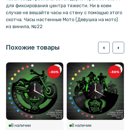
для фиксирования центра тяжести. Ни в коем
случае не вешайте часы на стену с помощью этого
скотча. Часы настенные Мото (Девушка на мото)
из винила, №22
Похожие товары
arrow_left
arrow_right
-30%
-30%
В наличии
В наличии