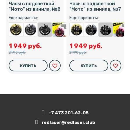
Часы с подсветкой
Часы с подсветкой
"Мото" из винила, №8
"Мото" из винила, №7
Еще варианты:
Еще варианты:
1 949 руб.
1 949 руб.
2 790 руб.
2 790 руб.
favorite_border
favorite_border
КУПИТЬ
КУПИТЬ
+7 473 201-62-05
redlaser@redlaser.club