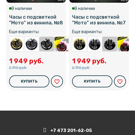
В наличии
В наличии
Часы с подсветкой
Часы с подсветкой
"Мото" из винила, №8
"Мото" из винила, №7
Еще варианты:
Еще варианты:
1 949 руб.
1 949 руб.
2 790 руб.
2 790 руб.
favorite_border
favorite_border
КУПИТЬ
КУПИТЬ
+7 473 201-62-05