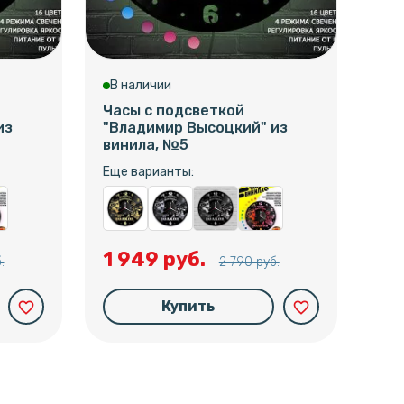
В наличии
В 
Часы с подсветкой
Час
из
"Владимир Высоцкий" из
"Вл
винила, №5
вин
Еще варианты:
Еще
1 949 руб.
1 
.
2 790 руб.
Купить
favorite_border
favorite_border