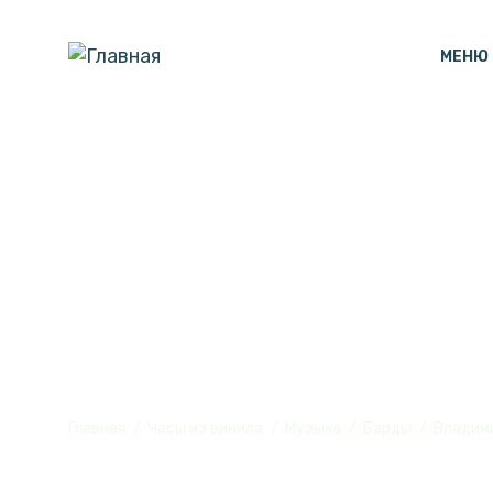
МЕНЮ
Часы настен
золото" из в
Главная
Часы из винила
Музыка
Барды
Владим