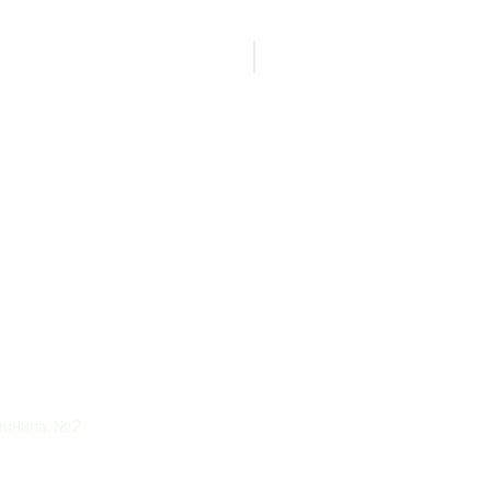
Нет товаров
Высоцкий,
винила, №2