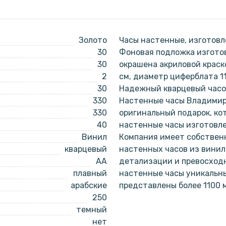
Золото
Часы настенные, изготовл
30
Фоновая подложка изготов
30
окрашена акриловой краск
2
см, диаметр циферблата 1
30
Надежный кварцевый часов
330
Настенные часы Владимир 
330
оригинальный подарок, ко
40
настенные часы изготовл
Винил
Компания имеет собствен
кварцевый
настенных часов из винил
AA
детализации и превосходн
плавный
настенные часы уникальн
арабские
представлены более 1100 
250
темный
нет