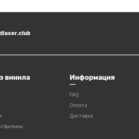
laser.club
з винила
Информация
FAQ
Оплата
и
Доставка
льтфильмы