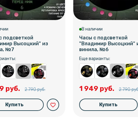
ичии
В наличии
с подсветкой
Часы с подсветкой
имир Высоцкий" из
"Владимир Высоцкий" 
а, №7
винила, №6
рианты:
Еще варианты:
9 руб.
1 949 руб.
2 790 руб.
2 790 руб
Купить
Купить
favorite_border