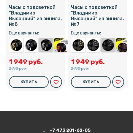
Часы с подсветкой
Часы с подсветкой
"Владимир
"Владимир
Высоцкий" из винила,
Высоцкий" из винила,
№8
№7
Еще варианты:
Еще варианты:
1 949 руб.
1 949 руб.
2 790 руб.
2 790 руб.
favorite_border
favorite_border
КУПИТЬ
КУПИТЬ
+7 473 201-62-05