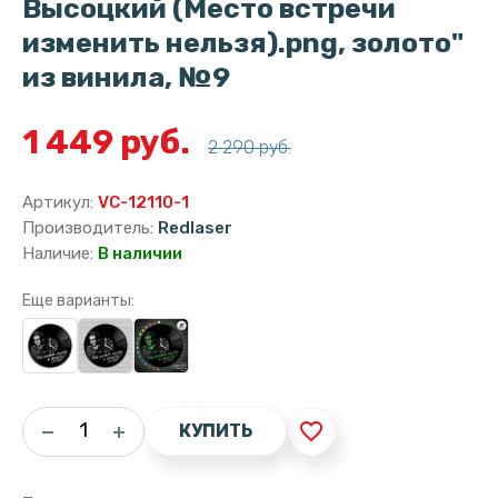
Высоцкий (Место встречи
изменить нельзя).png, золото"
из винила, №9
1 449 руб.
2 290 руб.
Артикул:
VC-12110-1
Производитель:
Redlaser
Наличие:
В наличии
Еще варианты:
favorite_border
КУПИТЬ